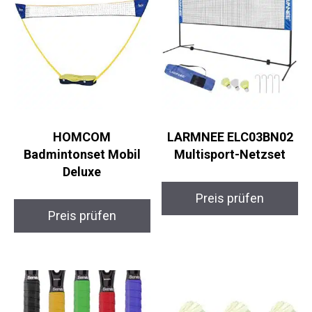
HOMCOM
LARMNEE ELC03BN02
Badmintonset Mobil
Multisport-Netzset
Deluxe
Preis prüfen
Preis prüfen