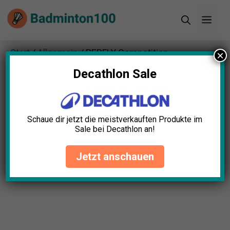
Zum
Men
Inhalt
springen
Start
/
Allgemein
/ PERFLY Competition
×
Badmintonnetz
Decathlon Sale
Schaue dir jetzt die meistverkauften Produkte im
Sale bei Decathlon an!
Jetzt anschauen