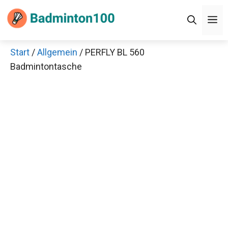
Zum
M
Inhalt
springen
Start
/
Allgemein
/ PERFLY BL 560
Badmintontasche