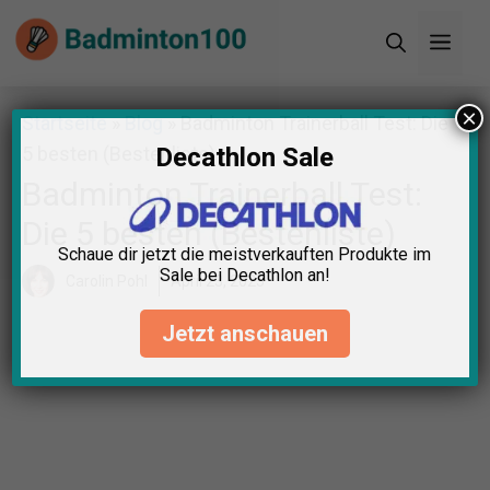
Zum
Men
Inhalt
springen
×
Startseite
»
Blog
»
Badminton Trainerball Test: Die
5 besten (Bestenliste)
Decathlon Sale
Badminton Trainerball Test:
Die 5 besten (Bestenliste)
Schaue dir jetzt die meistverkauften Produkte im
Sale bei Decathlon an!
Carolin Pohl
April 23, 2025
Jetzt anschauen