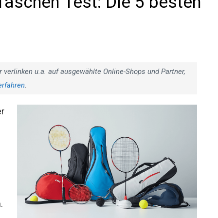
aschen Test: Die 5 besten
r verlinken u.a. auf ausgewählte Online-Shops und Partner,
erfahren
.
er
.