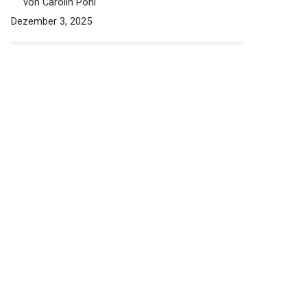
besten (Bestenliste)
von Carolin Pohl
Dezember 3, 2025