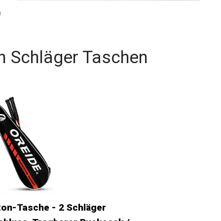
 Markt!
n Schläger Taschen
on-Tasche - 2 Schläger
hluss, Tragbarer Rucksack /