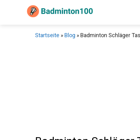
Zum
Inhalt
springen
Startseite
»
Blog
»
Badminton Schläger Tasc
Sch