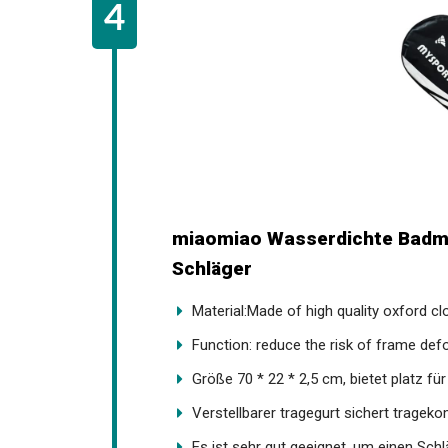
miaomiao Wasserdichte Badmi
Schläger
Material:Made of high quality oxford clo
Function: reduce the risk of frame de
Größe 70 * 22 * 2,5 cm, bietet platz fü
Verstellbarer tragegurt sichert tragekom
Es ist sehr gut geeignet, um einen Sc