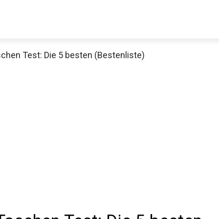
hen Test: Die 5 besten (Bestenliste)
Decathlon Sale
aue dir jetzt die meistverkauften Produkte im Sale bei Decathlon
Jetzt anschauen