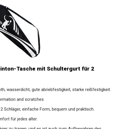
nton-Tasche mit Schultergurt für 2
th, wasserdicht, gute abriebfestigkeit, starke reißfestigkeit.
formation and scratches
r 2 Schläger, einfache Form, bequem und praktisch.
fort für jedes alter.
hläger zu tragen, und es ist auch zum Aufbewahren des