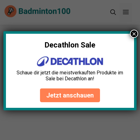
Zum
Men
Inhalt
springen
×
Startseite
»
Blog
»
Badminton Netzhöhe
Einstellbar Test: Die 5 besten (Bestenliste)
Decathlon Sale
Schaue dir jetzt die meistverkauften Produkte im
Sale bei Decathlon an!
Jetzt anschauen